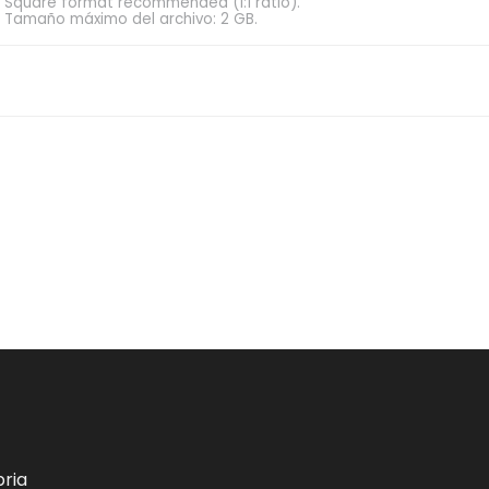
Square format recommended (1:1 ratio).
Tamaño máximo del archivo: 2 GB.
ria