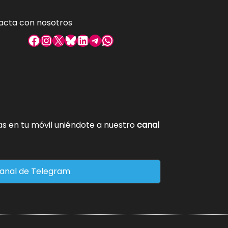
acta con nosotros
Facebook
Instagram
X
Bluesky
LinkedIn
Telegram
WhatsApp
tas en tu móvil uniéndote a nuestro
canal
anal de Telegram