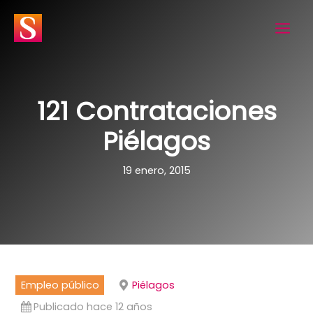
Ir
al
contenido
121 Contrataciones
Piélagos
19 enero, 2015
Empleo público
Piélagos
Publicado hace 12 años