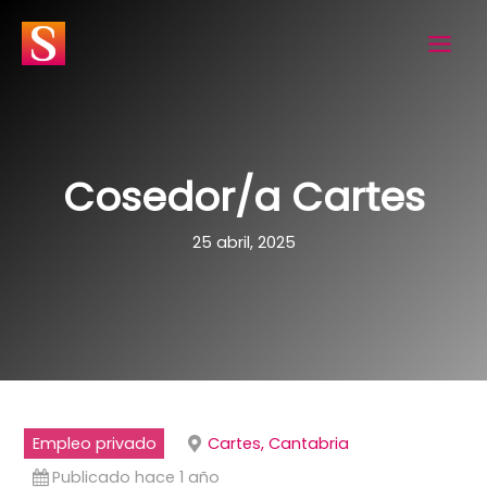
Ir
al
contenido
Cosedor/a Cartes
25 abril, 2025
Empleo privado
Cartes, Cantabria
Publicado hace 1 año