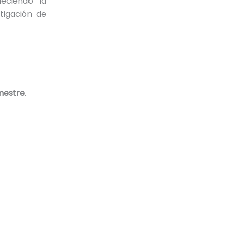
eciendo la
stigación de
mestre
.