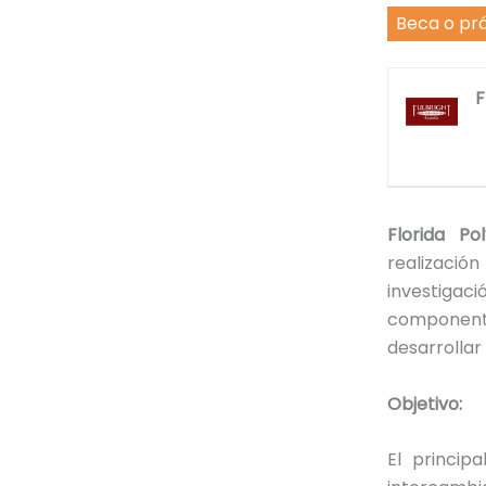
Beca o pr
F
Florida Po
realizació
investigaci
component
desarrollar
Objetivo:
El princip