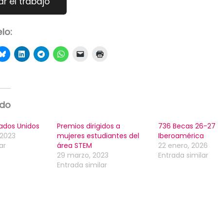
lo:
ado
ados Unidos
Premios dirigidos a
736 Becas 26-27
 2023
mujeres estudiantes del
Iberoamérica
ar
área STEM
22 enero, 2026
29 marzo, 2023
Entrada similar
Entrada similar