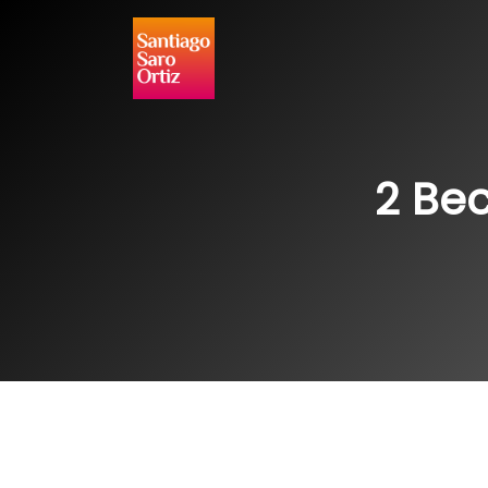
Ir
al
contenido
2 Bec