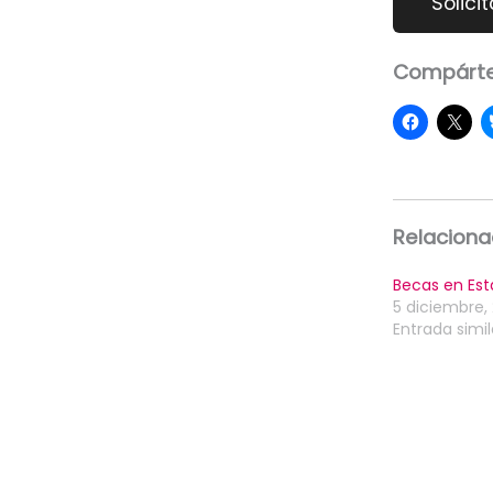
Compárte
Relacion
Becas en Est
5 diciembre,
Entrada simil