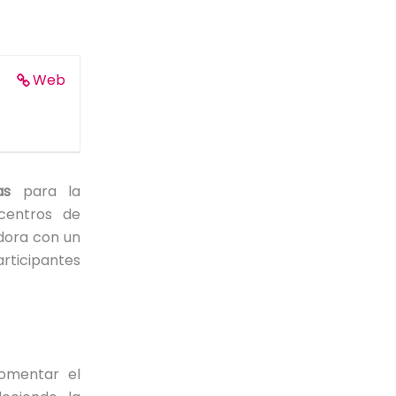
Web
cas
para la
 centros de
adora con un
ticipantes
fomentar el