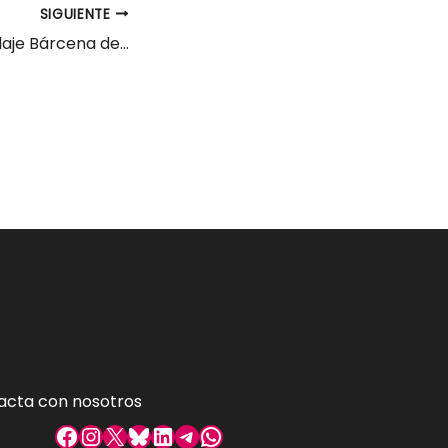
SIGUIENTE
Operario/a reciclaje Bárcena de Cicero
acta con nosotros
Facebook
Instagram
X
Bluesky
LinkedIn
Telegram
WhatsApp