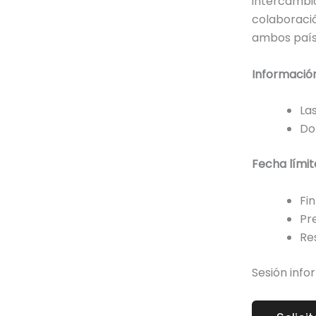
intercamb
colaboració
ambos país
Información
La
Do
Fecha límit
Fin
Pr
Re
Sesión infor