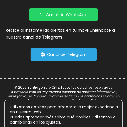
Canal de WhatsApp
Recibe al instante las alertas en tu móvil uniéndote a
nuestro
canal de Telegram
Canal de Telegram
© 2026 Santiago Saro Ortiz. Todos los derechos reservados.
La presente web es un proyecto personal de carácter informativo y
divulgativo, gestionado sin ánimo de lucro. Los contenidos se ofrecen
gratuitamente y no persiguen la obtención de beneficios económicos.
Utilizamos cookies para ofrecerte la mejor experiencia
Aviso Legal
en nuestra web.
Política de Privacidad
Puedes aprender más sobre qué cookies utilizamos o
cambiarlas en los
ajustes
.
Política de Cookies