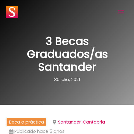
Ir
al
contenido
3 Becas
Graduados/as
Santander
30 julio, 2021
Beca o práctica
Santander, Cantabria
Publicado hace 5 años