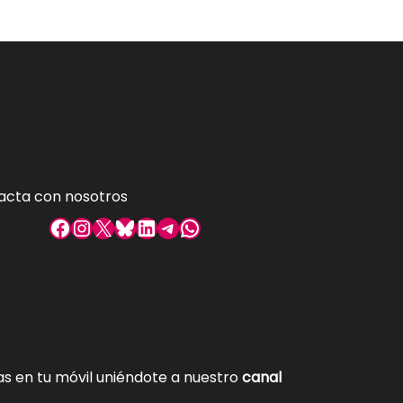
acta con nosotros
Facebook
Instagram
X
Bluesky
LinkedIn
Telegram
WhatsApp
tas en tu móvil uniéndote a nuestro
canal