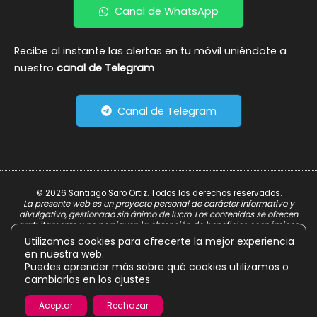
Canal de WhatsApp
Recibe al instante las alertas en tu móvil uniéndote a
nuestro
canal de Telegram
Canal de Telegram
© 2026 Santiago Saro Ortiz. Todos los derechos reservados.
La presente web es un proyecto personal de carácter informativo y
divulgativo, gestionado sin ánimo de lucro. Los contenidos se ofrecen
gratuitamente y no persiguen la obtención de beneficios económicos.
Utilizamos cookies para ofrecerte la mejor experiencia
Aviso Legal
en nuestra web.
Política de Privacidad
Puedes aprender más sobre qué cookies utilizamos o
cambiarlas en los
ajustes
.
Política de Cookies
Aceptar
Rechazar
Diseño & Desarrollo