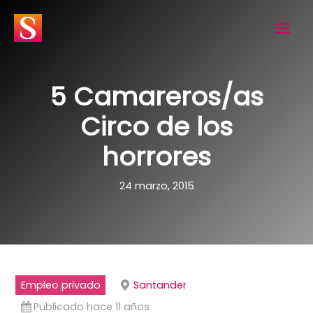
Ir
al
contenido
5 Camareros/as
Circo de los
horrores
24 marzo, 2015
Empleo privado
Santander
Publicado hace 11 años