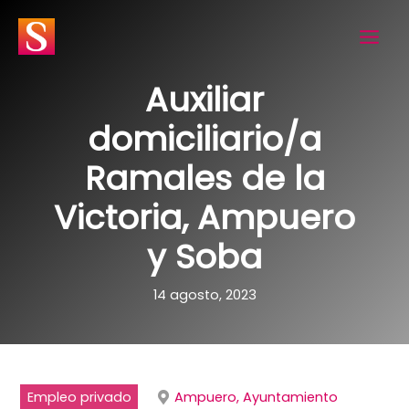
Ir
al
contenido
Auxiliar
domiciliario/a
Ramales de la
Victoria, Ampuero
y Soba
14 agosto, 2023
Empleo privado
Ampuero, Ayuntamiento