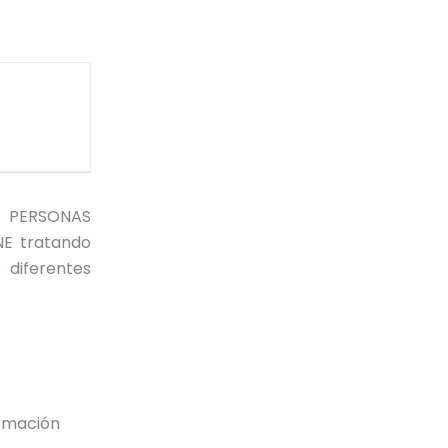
s PERSONAS
E tratando
 diferentes
ormación