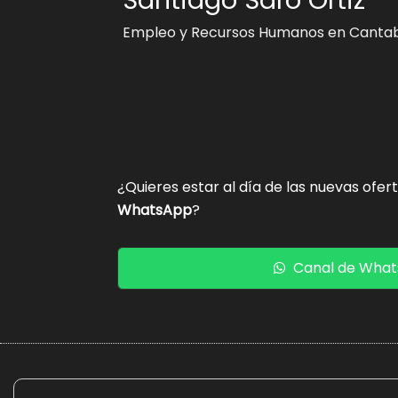
Empleo y Recursos Humanos en Cantab
¿Quieres estar al día de las nuevas ofer
WhatsApp
?
Canal de Wha
La presente web es un proyecto personal de caráct