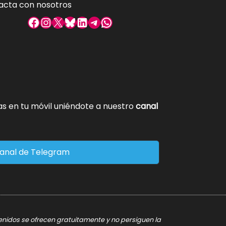
acta con nosotros
Facebook
Instagram
X
Bluesky
LinkedIn
Telegram
WhatsApp
tas en tu móvil uniéndote a nuestro
canal
anal de Telegram
tenidos se ofrecen gratuitamente y no persiguen la