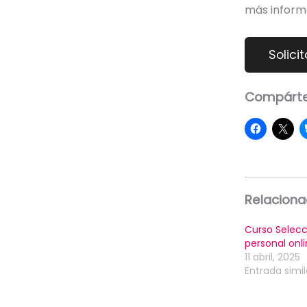
más inform
Compárte
Relacion
Curso Selecc
personal onl
11 abril, 2025
Entrada simil