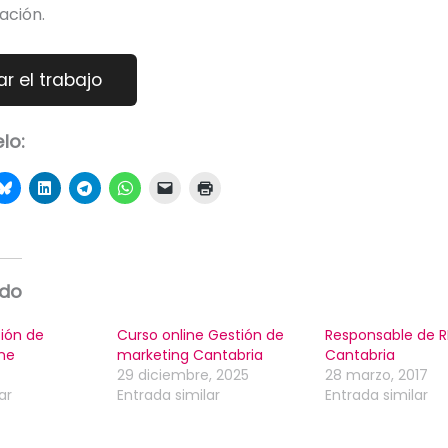
ación.
lo:
ado
ión de
Curso online Gestión de
Responsable de 
ine
marketing Cantabria
Cantabria
29 diciembre, 2025
28 marzo, 2017
ar
Entrada similar
Entrada similar