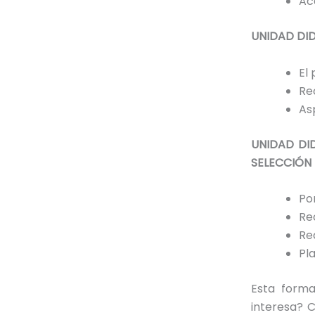
Ac
UNIDAD DID
El
Re
As
UNIDAD DID
SELECCIÓN
Po
Re
Red
Pl
Esta forma
interesa? 