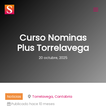
Ir
al
contenido
Curso Nominas
Plus Torrelavega
20 octubre, 2025
Noticias
Torrelavega, Cantabria
Publicado hace 10 meses