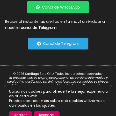
Canal de WhatsApp
Recibe al instante las alertas en tu móvil uniéndote a
nuestro
canal de Telegram
Canal de Telegram
© 2026 Santiago Saro Ortiz. Todos los derechos reservados.
La presente web es un proyecto personal de carácter informativo y
divulgativo, gestionado sin ánimo de lucro. Los contenidos se ofrecen
gratuitamente y no persiguen la obtención de beneficios económicos.
Utilizamos cookies para ofrecerte la mejor experiencia
Aviso Legal
en nuestra web.
Política de Privacidad
Puedes aprender más sobre qué cookies utilizamos o
cambiarlas en los
ajustes
.
Política de Cookies
Aceptar
Rechazar