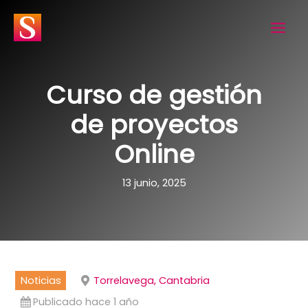
Ir
al
contenido
Curso de gestión
de proyectos
Online
13 junio, 2025
Noticias
Torrelavega, Cantabria
Publicado hace 1 año