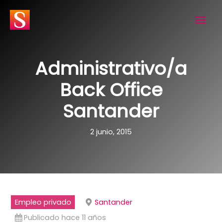
Ir
al
contenido
Administrativo/a
Back Office
Santander
2 junio, 2015
Empleo privado
Santander
Publicado hace 11 años