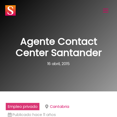
Ir
al
contenido
Agente Contact
Center Santander
16 abril, 2015
Empleo privado
Cantabria
Publicado hace 11 años