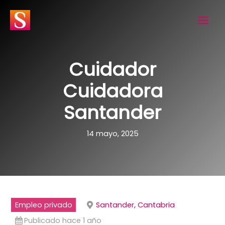
Ir
al
contenido
Cuidador
Cuidadora
Santander
14 mayo, 2025
Empleo privado
Santander, Cantabria
Publicado hace 1 año