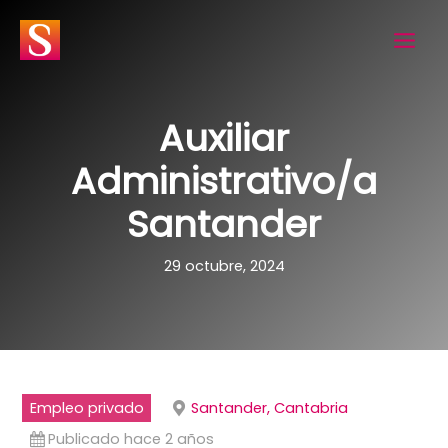
Ir
al
contenido
Auxiliar
Administrativo/a
Santander
29 octubre, 2024
Empleo privado
Santander, Cantabria
Publicado hace 2 años