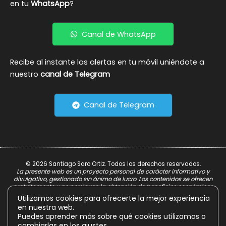
en tu
WhatsApp
?
Canal de WhatsApp
Recibe al instante las alertas en tu móvil uniéndote a
nuestro
canal de Telegram
Canal de Telegram
© 2026 Santiago Saro Ortiz. Todos los derechos reservados.
La presente web es un proyecto personal de carácter informativo y
divulgativo, gestionado sin ánimo de lucro. Los contenidos se ofrecen
gratuitamente y no persiguen la obtención de beneficios económicos.
Utilizamos cookies para ofrecerte la mejor experiencia
Aviso Legal
en nuestra web.
Política de Privacidad
Puedes aprender más sobre qué cookies utilizamos o
cambiarlas en los
ajustes
.