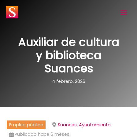
Ir
al
contenido
Auxiliar de cultura
y biblioteca
Suances
4 febrero, 2026
Empleo público
Suances, Ayuntamiento
Publicado hace 6 meses