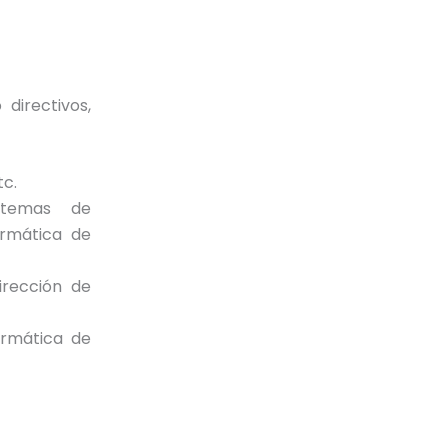
 directivos,
tc.
istemas de
ormática de
Dirección de
ormática de