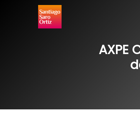
Ir
al
contenido
AXPE C
d