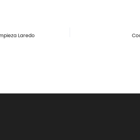
impieza Laredo
Coc