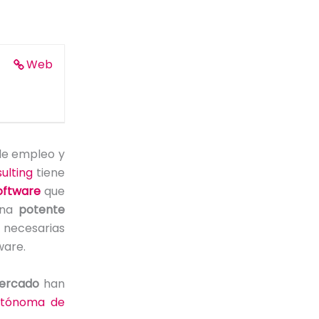
Web
de empleo y
ulting
tiene
oftware
que
una
potente
 necesarias
ware.
mercado
han
utónoma de