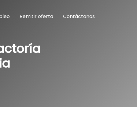
pleo
Remitir oferta
Contáctanos
actoría
ia