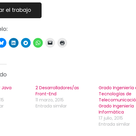
lo:
ado
 Java
2 Desarrolladores/as
Grado Ingeniería
Front-End
Tecnologías de
15
11 marzo, 2015
Telecomunicació
ar
Entrada similar
Grado Ingeniería
Informática
17 julio, 2015
Entrada similar