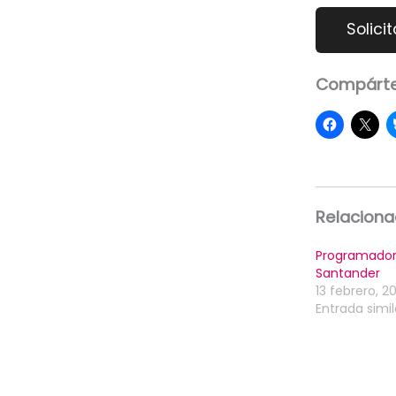
Compárte
Relacion
Programador
Santander
13 febrero, 20
Entrada simil