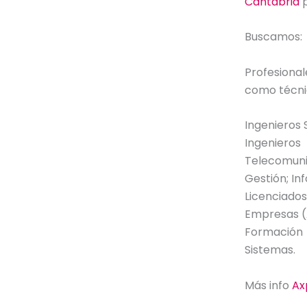
Cantabria
p
Buscamos:
Profesional
como técni
Ingenieros 
Ingeniero
Telecomuni
Gestión; In
Licenciados
Empresas (A
Formación 
Sistemas.
Más info
Ax