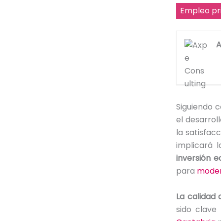
Empleo pr
A
Siguiendo 
el desarro
la satisfac
implicará 
inversión 
para
moder
La calidad 
sido clav