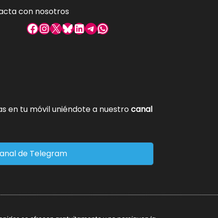
acta con nosotros
Facebook
Instagram
X
Bluesky
LinkedIn
Telegram
WhatsApp
tas en tu móvil uniéndote a nuestro
canal
anal de Telegram