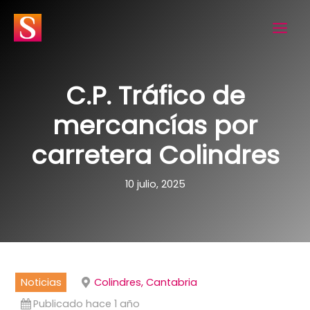
Ir
al
contenido
C.P. Tráfico de
mercancías por
carretera Colindres
10 julio, 2025
Noticias
Colindres, Cantabria
Publicado hace 1 año