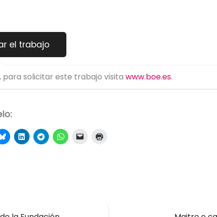
 para solicitar este trabajo visita
www.boe.es
.
lo:
Becas y talleres de la Fundación Botín
Maitre o c