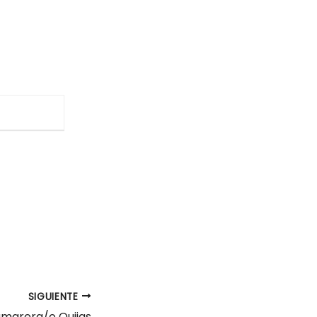
SIGUIENTE
amarera/o Quijas