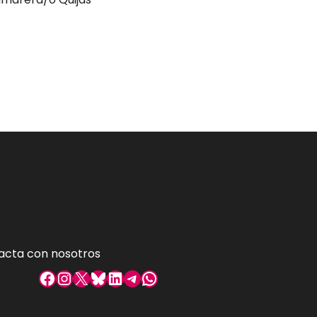
acta con nosotros
Facebook
Instagram
X
Bluesky
LinkedIn
Telegram
WhatsApp