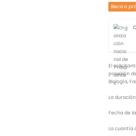
Beca o pr
O
El solicitan
posesión de
Biología, F
La duración
Fecha de la
La cuantía 