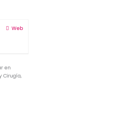
Web
ar en
y Cirugía,