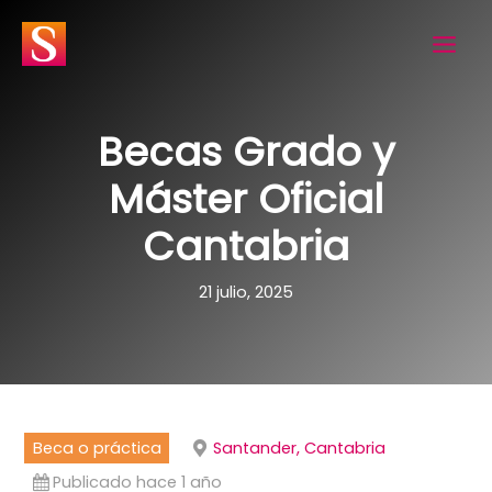
Ir
al
contenido
Becas Grado y
Máster Oficial
Cantabria
21 julio, 2025
Beca o práctica
Santander, Cantabria
Publicado hace 1 año