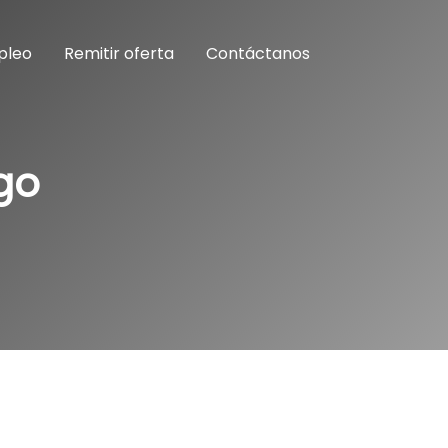
pleo
Remitir oferta
Contáctanos
go