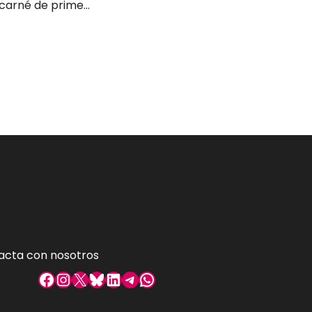
Mecánico/a con carné de primera
acta con nosotros
Facebook
Instagram
X
Bluesky
LinkedIn
Telegram
WhatsApp