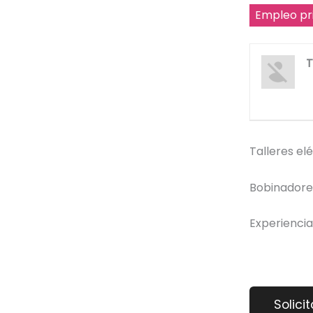
Empleo pr
T
Talleres el
Bobinadore
Experienci