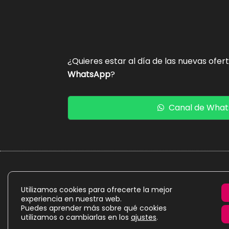
¿Quieres estar al día de las nuevas ofer
WhatsApp
?
Canal de Wha
La presente web es un proyecto personal de caráct
Utilizamos cookies para ofrecerte la mejor
experiencia en nuestra web.
Puedes aprender más sobre qué cookies
utilizamos o cambiarlas en los
ajustes
.