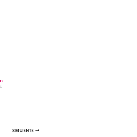
ín
4
SIGUIENTE