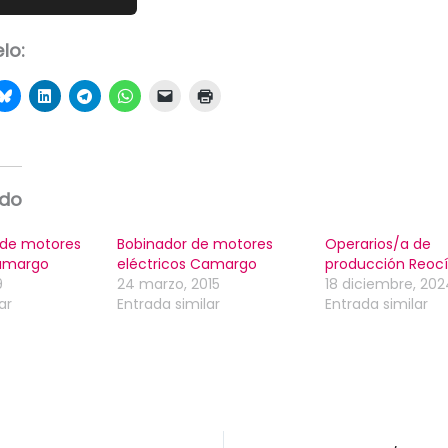
lo:
ado
 de motores
Bobinador de motores
Operarios/a de
Camargo
eléctricos Camargo
producción Reoc
9
24 marzo, 2015
18 diciembre, 202
ar
Entrada similar
Entrada similar