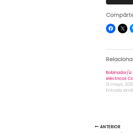
Compárte
Relacion
Bobinador/a
eléctricos 
13 mayo, 201
Entrada simil
ANTERIOR