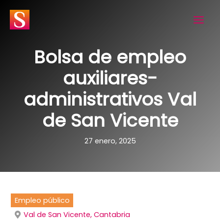
Ir
al
contenido
Bolsa de empleo
auxiliares-
administrativos Val
de San Vicente
27 enero, 2025
Empleo público
Val de San Vicente, Cantabria