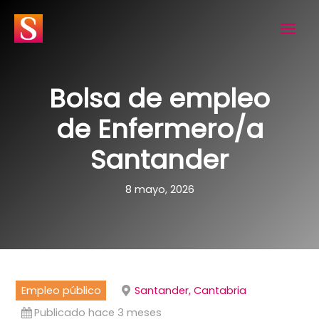
Ir
al
contenido
Bolsa de empleo
de Enfermero/a
Santander
8 mayo, 2026
Empleo público
Santander, Cantabria
Publicado hace 3 meses