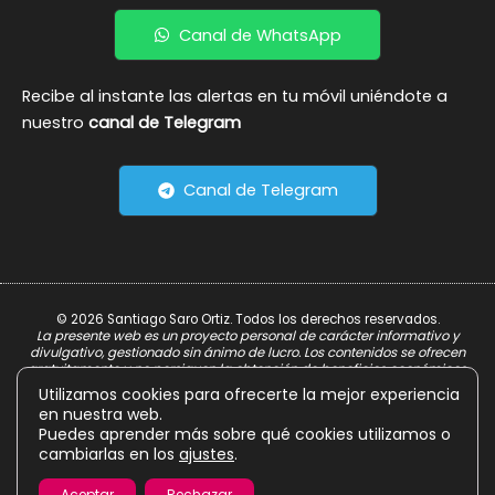
Canal de WhatsApp
Recibe al instante las alertas en tu móvil uniéndote a
nuestro
canal de Telegram
Canal de Telegram
© 2026 Santiago Saro Ortiz. Todos los derechos reservados.
La presente web es un proyecto personal de carácter informativo y
divulgativo, gestionado sin ánimo de lucro. Los contenidos se ofrecen
gratuitamente y no persiguen la obtención de beneficios económicos.
Utilizamos cookies para ofrecerte la mejor experiencia
Aviso Legal
en nuestra web.
Política de Privacidad
Puedes aprender más sobre qué cookies utilizamos o
cambiarlas en los
ajustes
.
Política de Cookies
Aceptar
Rechazar