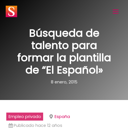
Ir
al
contenido
Búsqueda de
talento para
formar la plantilla
de “El Español»
8 enero, 2015
Empleo privado
España
Publicado hace 12 años