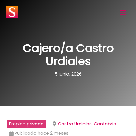
Ir
al
contenido
Cajero/a Castro
Urdiales
5 junio, 2026
Empleo privado
Castro Urdiales, Cantabria
Publicado hace 2 meses