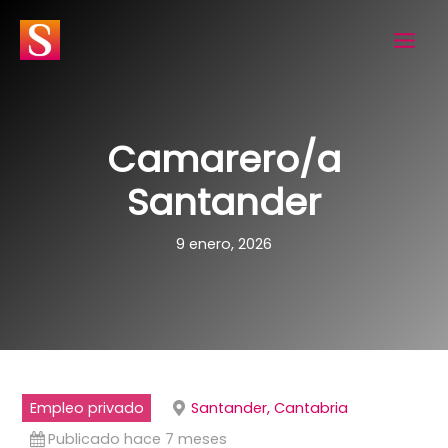
Ir
al
contenido
Camarero/a
Santander
9 enero, 2026
Empleo privado
Santander, Cantabria
Publicado hace 7 meses