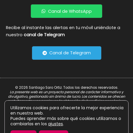
Canal de WhatsApp
Recibe al instante las alertas en tu móvil uniéndote a
nuestro
canal de Telegram
Canal de Telegram
© 2026 Santiago Saro Ortiz. Todos los derechos reservados.
La presente web es un proyecto personal de carácter informativo y
divulgativo, gestionado sin ánimo de lucro. Los contenidos se ofrecen
gratuitamente y no persiguen la obtención de beneficios económicos.
Utilizamos cookies para ofrecerte la mejor experiencia
Aviso Legal
en nuestra web.
Política de Privacidad
Puedes aprender más sobre qué cookies utilizamos o
cambiarlas en los
ajustes
.
Política de Cookies