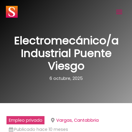
Ir
al
contenido
Electromecánico/a
Industrial Puente
Viesgo
6 octubre, 2025
Empleo privado
Vargas, Cantabbria
Publicado hace 10 meses