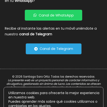
en tu
WhatsApp
?
Canal de WhatsApp
Recibe al instante las alertas en tu móvil uniéndote a
nuestro
canal de Telegram
Canal de Telegram
© 2026 Santiago Saro Ortiz. Todos los derechos reservados.
La presente web es un proyecto personal de carácter informativo y
divulgativo, gestionado sin ánimo de lucro. Los contenidos se ofrecen
gratuitamente y no persiguen la obtención de beneficios económicos.
Utilizamos cookies para ofrecerte la mejor experiencia
Aviso Legal
en nuestra web.
Política de Privacidad
Puedes aprender más sobre qué cookies utilizamos o
cambiarlas en los
ajustes
.
Política de Cookies