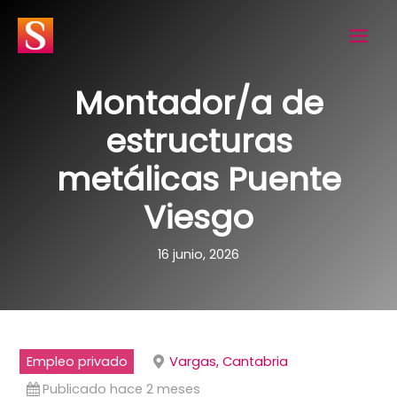
Ir
al
contenido
Montador/a de
estructuras
metálicas Puente
Viesgo
16 junio, 2026
Empleo privado
Vargas, Cantabria
Publicado hace 2 meses