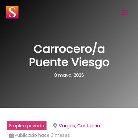
Ir
al
contenido
Carrocero/a
Puente Viesgo
8 mayo, 2026
Empleo privado
Vargas, Cantabria
Publicado hace 3 meses