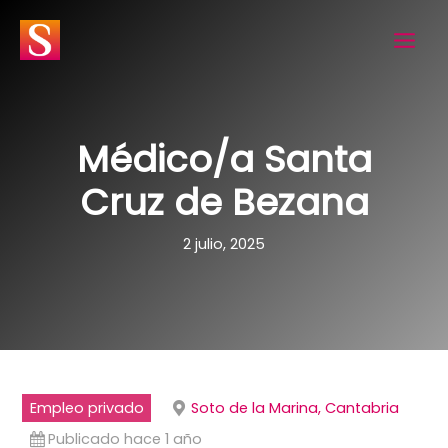
Ir
al
contenido
Médico/a Santa
Cruz de Bezana
2 julio, 2025
Empleo privado
Soto de la Marina, Cantabria
Publicado hace 1 año