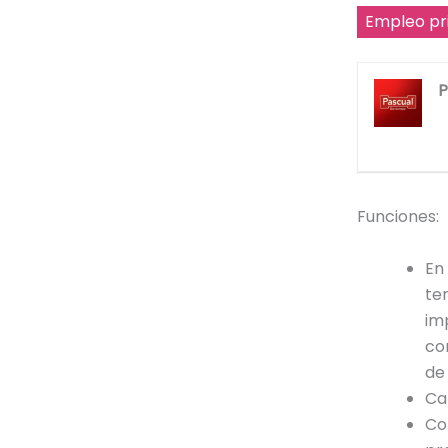
Empleo pr
P
Funciones:
En
te
im
co
de
Ca
Co