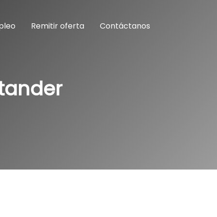
pleo
Remitir oferta
Contáctanos
ntander