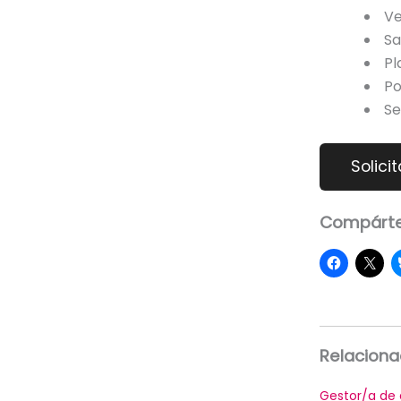
Ve
Sal
Pl
Po
Se
Compárte
Relacion
Gestor/a de