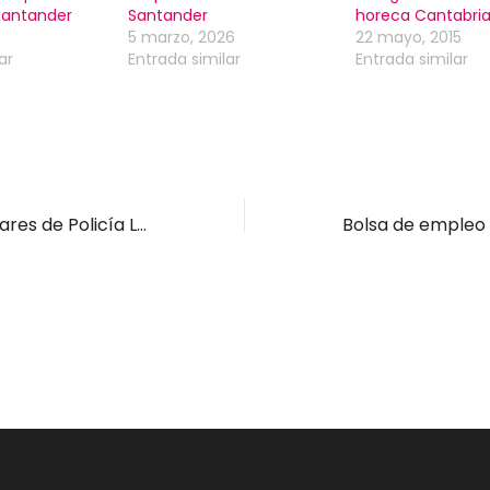
Santander
Santander
horeca Cantabri
5 marzo, 2026
22 mayo, 2015
ar
Entrada similar
Entrada similar
3 Plazas de auxiliares de Policía Local Marina de Cudeyo