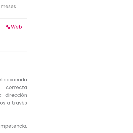
7 meses
Web
eleccionada
a correcta
a dirección
dos a través
ompetencia,