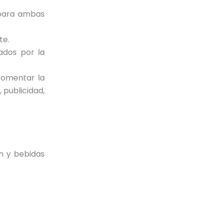
e para ambas
te.
cados por la
fomentar la
 publicidad,
n y bebidas