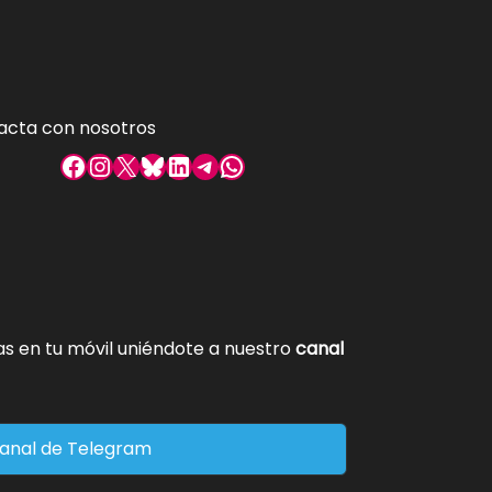
acta con nosotros
Facebook
Instagram
X
Bluesky
LinkedIn
Telegram
WhatsApp
tas en tu móvil uniéndote a nuestro
canal
anal de Telegram