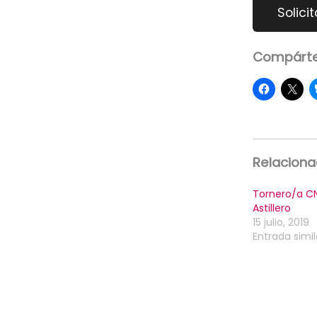
Compárte
Relacion
Tornero/a C
Astillero
15 julio, 2019
Entrada simil