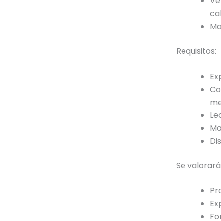
Ve
ca
Ma
Requisitos:
Ex
Co
me
Le
Ma
Dis
Se valorará
Pr
Ex
Fo