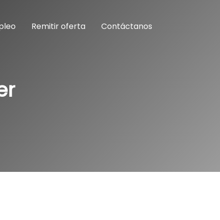
pleo
Remitir oferta
Contáctanos
er