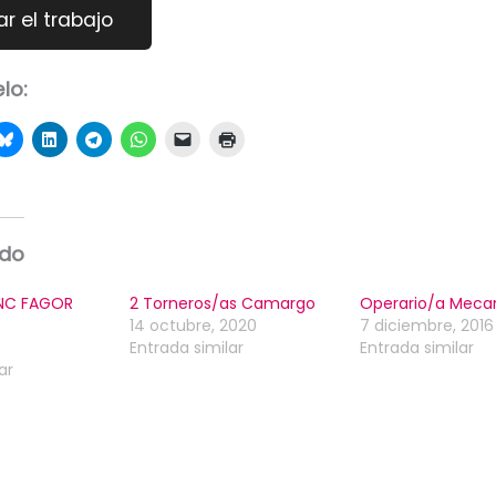
lo:
ado
NC FAGOR
2 Torneros/as Camargo
Operario/a Meca
14 octubre, 2020
7 diciembre, 2016
Entrada similar
Entrada similar
ar