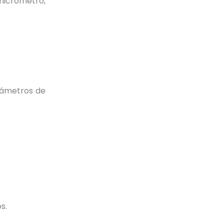
 micrómetro,
rámetros de
s.