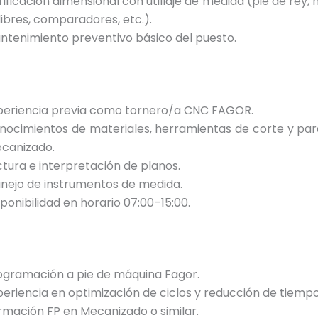
rificación dimensional con utillaje de medida (pie de rey,
libres, comparadores, etc.).
ntenimiento preventivo básico del puesto.
periencia previa como tornero/a CNC FAGOR.
nocimientos de materiales, herramientas de corte y pa
canizado.
ctura e interpretación de planos.
nejo de instrumentos de medida.
ponibilidad en horario 07:00–15:00.
ogramación a pie de máquina Fagor.
periencia en optimización de ciclos y reducción de tiempo
rmación FP en Mecanizado o similar.