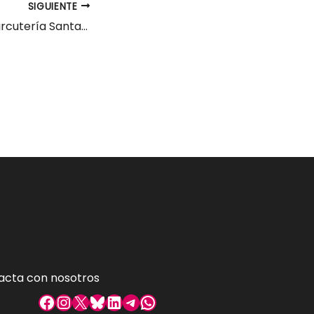
SIGUIENTE
Ayudante de Charcutería Santander
acta con nosotros
Facebook
Instagram
X
Bluesky
LinkedIn
Telegram
WhatsApp