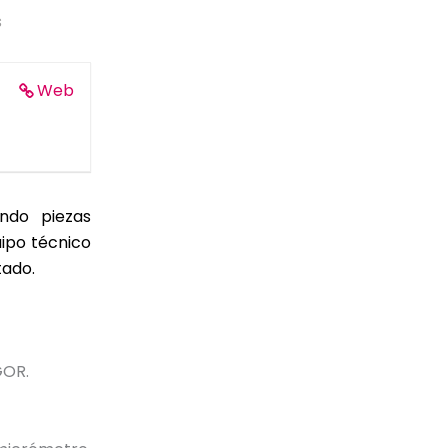
s
Web
ndo piezas
ipo técnico
tado.
GOR.