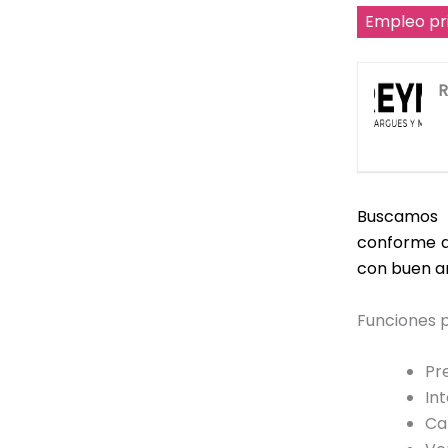
Empleo pr
Buscamos 
conforme a
con buen a
Funciones p
Pr
In
Ca