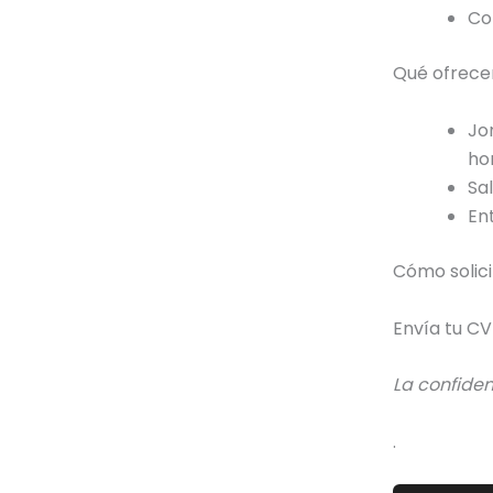
Co
Qué ofrec
Jo
hor
Sa
En
Cómo solici
Envía tu CV
La confide
.