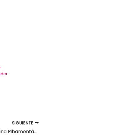
r
nder
SIGUIENTE
Ayudante de cocina Ribamontán al Mar