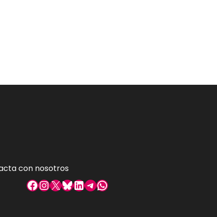
acta con nosotros
Facebook
Instagram
X
Bluesky
LinkedIn
Telegram
WhatsApp