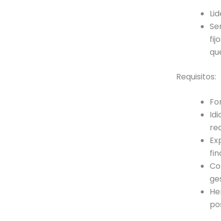
Lid
Se
fi
qu
Requisitos:
Fo
Id
req
Ex
fin
Co
ge
He
po