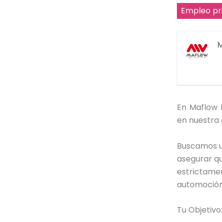
Empleo pr
M
En Maflow 
en nuestra 
Buscamos un
asegurar q
estrictamen
automoción
Tu Objetivo