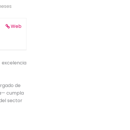
meses
Web
 excelencia
argado de
ía— cumpla
del sector