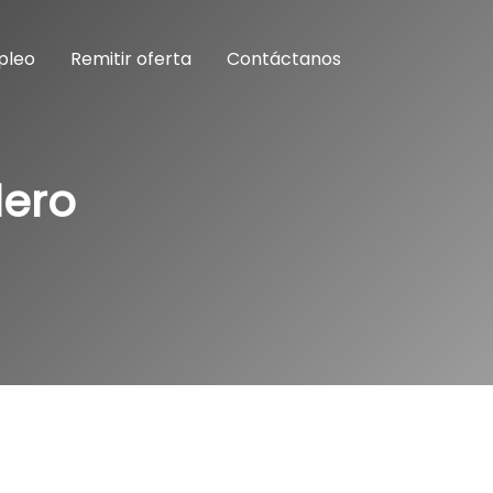
pleo
Remitir oferta
Contáctanos
lero