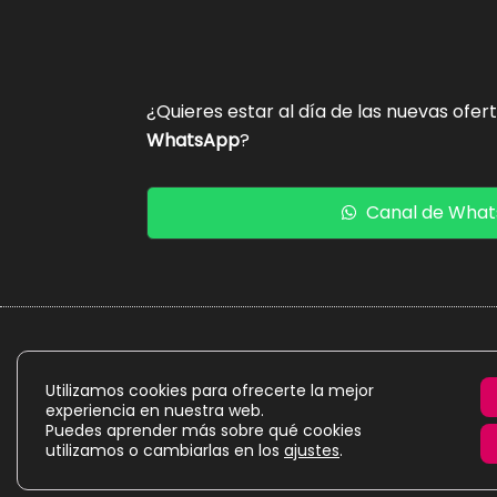
¿Quieres estar al día de las nuevas ofer
WhatsApp
?
Canal de Wha
La presente web es un proyecto personal de caráct
Utilizamos cookies para ofrecerte la mejor
experiencia en nuestra web.
Puedes aprender más sobre qué cookies
utilizamos o cambiarlas en los
ajustes
.