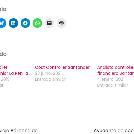
lo:
ado
ller
Cost Controller Santander
Analista controlle
nior La Penilla
23 junio, 2021
financiero Santa
 2015
Entrada similar
4 enero, 2021
ar
Entrada similar
Operario/a reciclaje Bárcena de Cicero