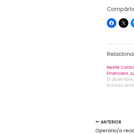
Compárte
Relacion
Nestlé Contro
Financiero Ju
13 diciembre,
Entrada simil
ANTERIOR