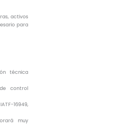
as, activos
cesario para
ión técnica
de control
IATF-16949,
lorará muy