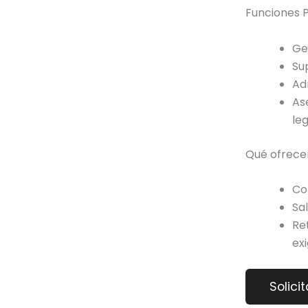
Funciones P
Ge
Su
Ad
As
leg
Qué ofrece
Co
Sal
Re
ex