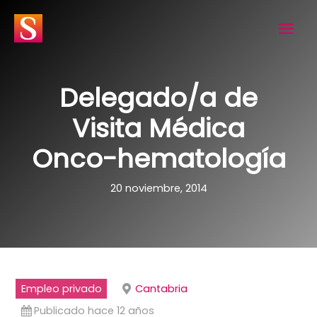
Ir
al
contenido
Delegado/a de
Visita Médica
Onco-hematología
20 noviembre, 2014
Empleo privado
Cantabria
Publicado hace 12 años