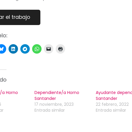
lo:
ado
/a Horno
Dependiente/a Horno
Ayudante depend
Santander
Santander
6
17 noviembre, 2023
22 febrero, 2022
ar
Entrada similar
Entrada similar