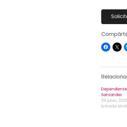
Compárte
Relacion
Dependiente
Santander
29 junio, 202
Entrada simil