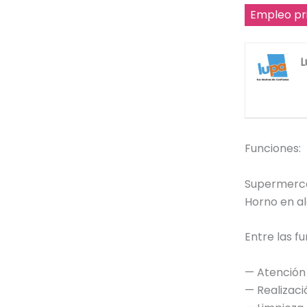
Empleo pr
L
Funciones:
Supermerca
Horno en al
Entre las f
— Atención 
— Realizaci