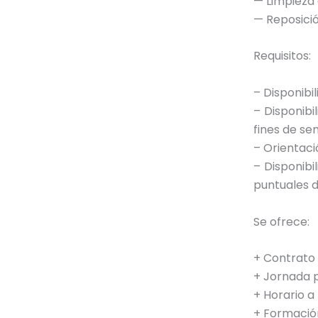
— Limpieza
— Reposici
Requisitos:
– Disponibi
– Disponibi
fines de se
– Orientaci
– Disponibi
puntuales d
Se ofrece:
+ Contrato
+ Jornada p
+ Horario a
+ Formació