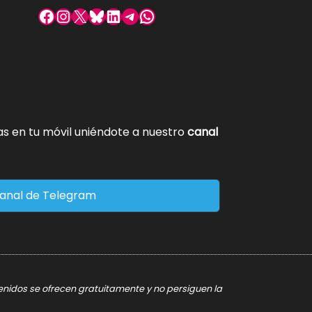
Facebook
Instagram
X
Bluesky
LinkedIn
Telegram
WhatsApp
tas en tu móvil uniéndote a nuestro
canal
anal de Telegram
tenidos se ofrecen gratuitamente y no persiguen la