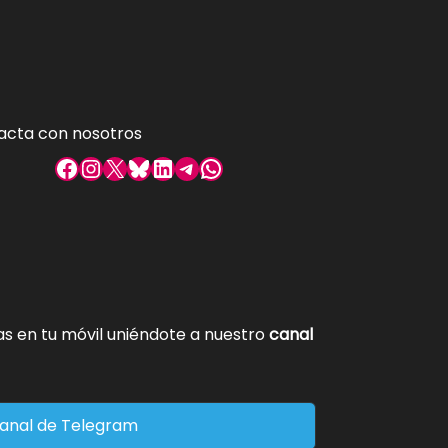
acta con nosotros
Facebook
Instagram
X
Bluesky
LinkedIn
Telegram
WhatsApp
tas en tu móvil uniéndote a nuestro
canal
anal de Telegram