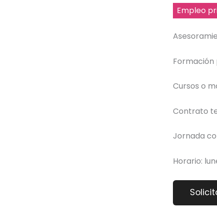
Empleo pr
Asesoramien
Formación p
Cursos o má
Contrato t
Jornada co
Horario: lun