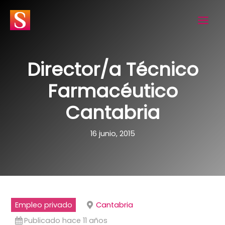
Ir
al
contenido
Director/a Técnico
Farmacéutico
Cantabria
16 junio, 2015
Empleo privado
Cantabria
Publicado hace 11 años