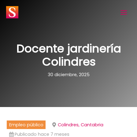
Ir
al
contenido
Docente jardinería
Colindres
30 diciembre, 2025
Empleo público
Colindres, Cantabria
Publicado hace 7 meses