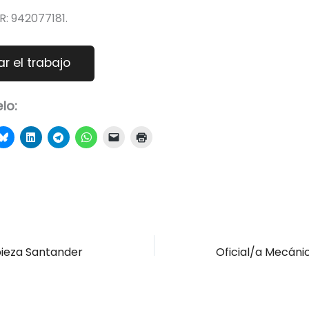
 942077181.
lo:
pieza Santander