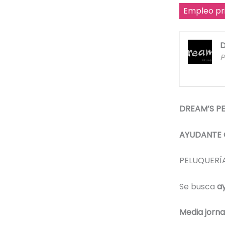
Empleo pr
D
P
DREAM’S P
AYUDANTE 
PELUQUERÍ
Se busca
ay
Media jorn