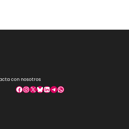
acta con nosotros
Facebook
Instagram
X
Bluesky
LinkedIn
Telegram
WhatsApp