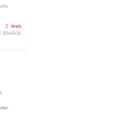
 año
Web
E 20AÑOS.
.
der.