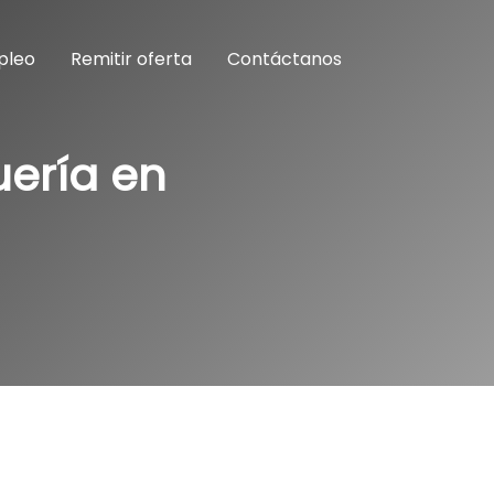
pleo
Remitir oferta
Contáctanos
uería en