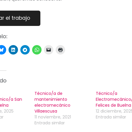
lo:
ado
Técnico/a de
Técnico/a
nico/a San
mantenimiento
Electromecánico
uelna
electromecánico
Felices de Buelna
e, 2025
Villaescusa
12 diciembre, 202
ar
11 noviembre, 2021
Entrada similar
Entrada similar