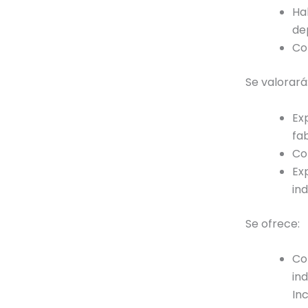
Ha
de
Co
Se valorará
Ex
fa
Co
Ex
ind
Se ofrece:
Co
in
In