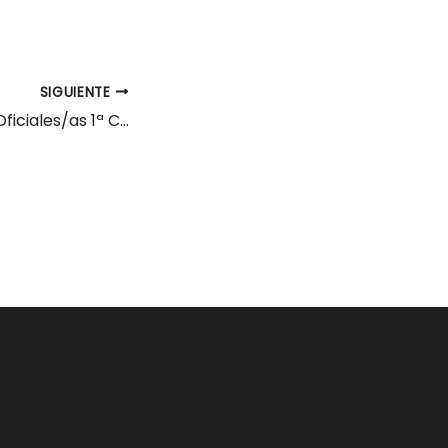
SIGUIENTE
5 Mecánicos/as Oficiales/as 1ª Cantabria