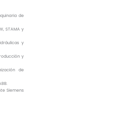
quinaria de
SW, STAMA y
idráulicas y
roducción y
ización de
ABB.
nte Siemens