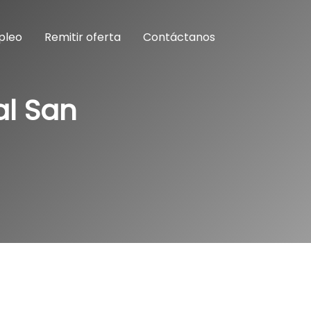
pleo
Remitir oferta
Contáctanos
al San