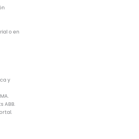
ón
ial o en
ica y
AMA.
s ABB.
rtal.