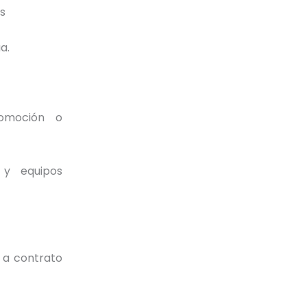
es
a.
tomoción o
 y equipos
 a contrato