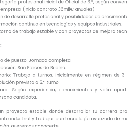
tegoría profesional inicial de Oficial de 3.ª, según conven
 empresa. (inicio contrato 36mil€ anuales)
an de desarrollo profesional y posibilidades de crecimient
rmación continua en tecnologías y equipos industriales.
torno de trabajo estable y con proyectos de mejora tecn
:
po de puesto: Jornada completa.
icación: San Felices de Buelna.
rario: Trabajo a turnos. Inicialmente en régimen de 3 
lución prevista a 5.º turno.
lario: Según experiencia, conocimientos y valía apor
rsona candidata.
un proyecto estable donde desarrollar tu carrera pro
nto industrial y trabajar con tecnología avanzada de m
ción, queremos conocerte.