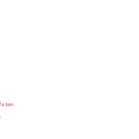
/a San
5