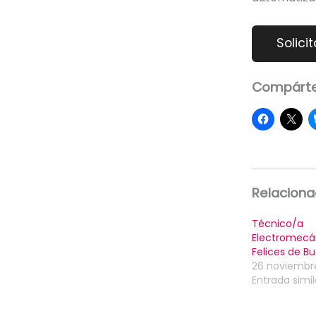
Compárte
Relacion
Técnico/a
Electromecá
Felices de B
26 noviembr
Entrada simil