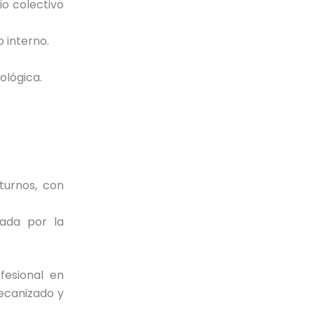
io colectivo
o interno.
ológica.
turnos, con
tada por la
fesional en
ecanizado y