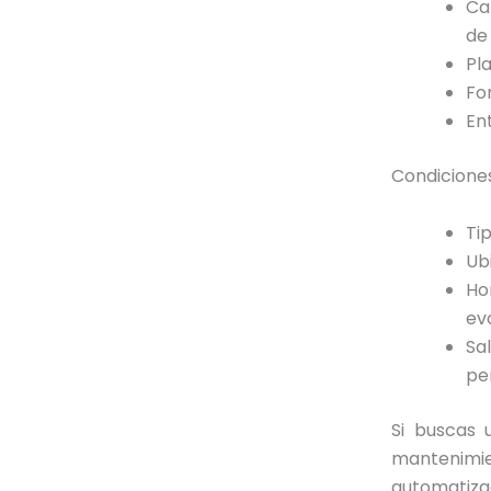
Ca
de
Pl
Fo
En
Condiciones
Ti
Ub
Ho
evo
Sa
pe
Si buscas 
mantenimie
automatiza