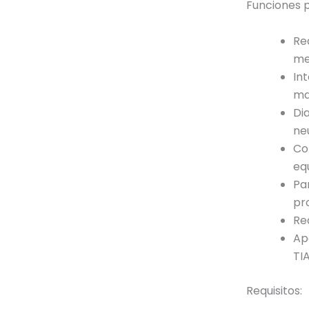
Funciones p
Re
me
In
ma
Di
ne
Co
equ
Pa
pr
Re
Ap
TIA
Requisitos: