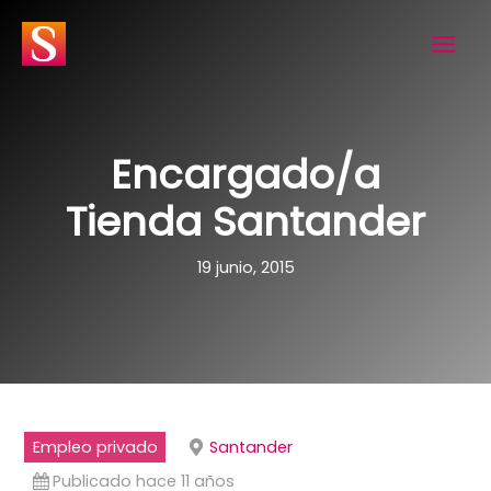
Ir
al
contenido
Encargado/a
Tienda Santander
19 junio, 2015
Empleo privado
Santander
Publicado hace 11 años