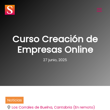
Ir
al
contenido
Curso Creación de
Empresas Online
27 junio, 2025
Noticias
Los Corrales de Buelna, Cantabria (En remoto)