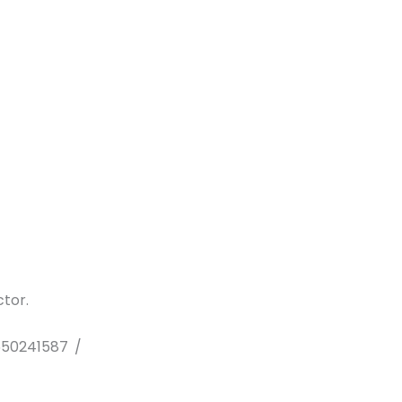
tor.
 650241587 /