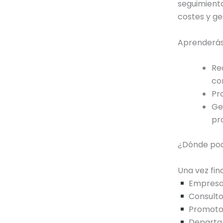
seguimient
costes y ge
Aprenderás
Re
co
Pr
Ge
pr
¿Dónde pod
Una vez fin
Empresas 
Consultor
Promotor
Departam