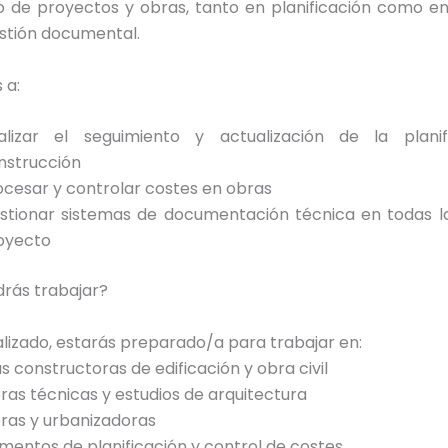
o de proyectos y obras, tanto en planificación como en
stión documental.
 a:
alizar el seguimiento y actualización de la plani
nstrucción
ocesar y controlar costes en obras
stionar sistemas de documentación técnica en todas la
oyecto
rás trabajar?
alizado, estarás preparado/a para trabajar en:
constructoras de edificación y obra civil
as técnicas y estudios de arquitectura
as y urbanizadoras
entos de planificación y control de costes