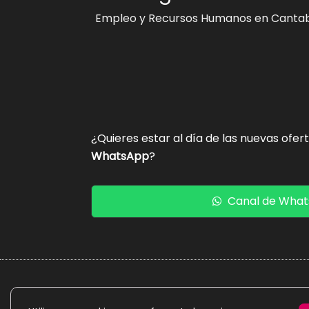
Empleo y Recursos Humanos en Cantab
¿Quieres estar al día de las nuevas ofer
WhatsApp
?
Canal de Wha
La presente web es un proyecto personal de caráct