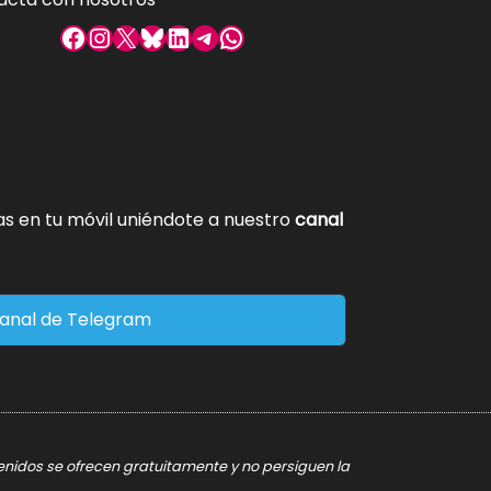
Facebook
Instagram
X
Bluesky
LinkedIn
Telegram
WhatsApp
tas en tu móvil uniéndote a nuestro
canal
anal de Telegram
tenidos se ofrecen gratuitamente y no persiguen la