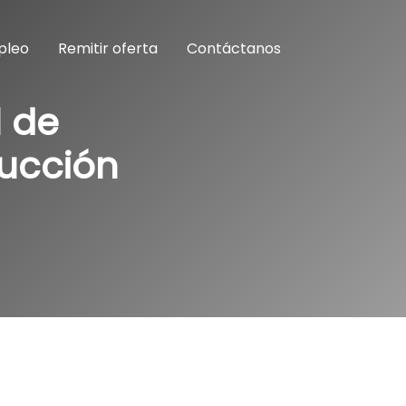
pleo
Remitir oferta
Contáctanos
l de
rucción