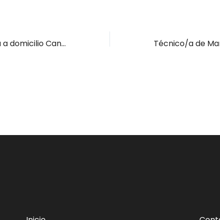
Auxiliar de ayuda a domicilio Cantabria Oriental
Inicio
Cont