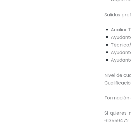
Salidas pro
Auxiliar
Ayudante
Técnico/
Ayudante
Ayudante
Nivel de cua
Cualificaci
Formación o
Si quieres 
613559472