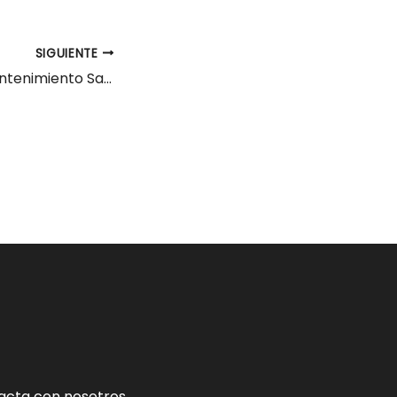
SIGUIENTE
Técnico/a de Mantenimiento Santander
acta con nosotros