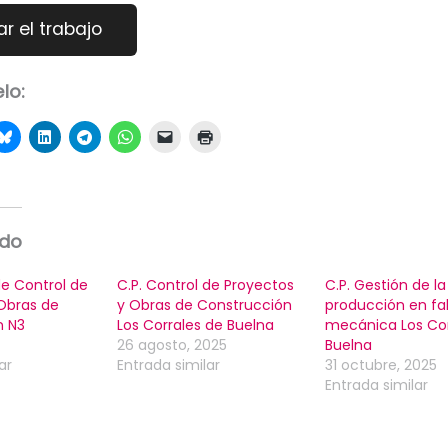
lo:
ado
de Control de
C.P. Control de Proyectos
C.P. Gestión de la
Obras de
y Obras de Construcción
producción en fa
n N3
Los Corrales de Buelna
mecánica Los Cor
26 agosto, 2025
Buelna
ar
Entrada similar
31 octubre, 2025
Entrada similar