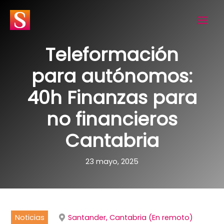
Ir
al
contenido
Teleformación
para autónomos:
40h Finanzas para
no financieros
Cantabria
23 mayo, 2025
Noticias
Santander, Cantabria (En remoto)