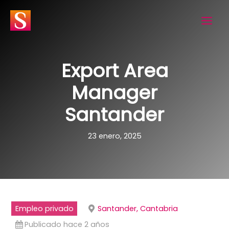
Ir
al
contenido
Export Area
Manager
Santander
23 enero, 2025
Empleo privado
Santander, Cantabria
Publicado hace 2 años