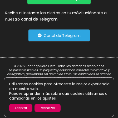
Recibe al instante las alertas en tu móvil uniéndote a
nuestro
canal de Telegram
Canal de Telegram
© 2026 Santiago Saro Ortiz. Todos los derechos reservados.
La presente web es un proyecto personal de carácter informativo y
divulgativo, gestionado sin ánimo de lucro. Los contenidos se ofrecen
gratuitamente y no persiguen la obtención de beneficios económicos.
Utilizamos cookies para ofrecerte la mejor experiencia
Aviso Legal
en nuestra web.
Política de Privacidad
Puedes aprender más sobre qué cookies utilizamos o
cambiarlas en los
ajustes
.
Política de Cookies
Aceptar
Rechazar
Diseño & Desarrollo