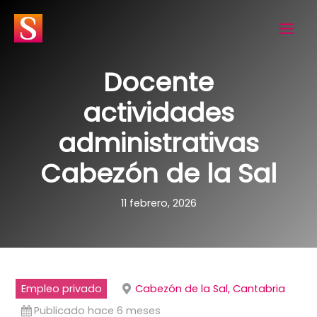
Ir
al
contenido
Docente
actividades
administrativas
Cabezón de la Sal
11 febrero, 2026
Empleo privado
Cabezón de la Sal, Cantabria
Publicado hace 6 meses