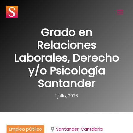
Ir
al
contenido
Grado en
Relaciones
Laborales, Derecho
y/o Psicología
Santander
1 julio, 2026
Empleo público
Santander, Cantabria