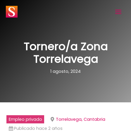
Ir
al
contenido
Tornero/a Zona
Torrelavega
1 agosto, 2024
Empleo privado
Torrelavega, Cantabria
Publicado hace 2 años