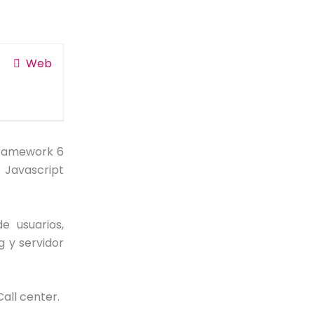
Web
Framework 6
 Javascript
e usuarios,
g y servidor
all center.