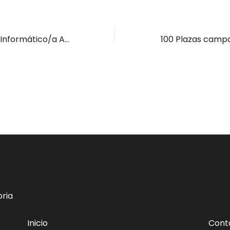
Programador/a Informático/a Astillero
ria
Inicio
Cont