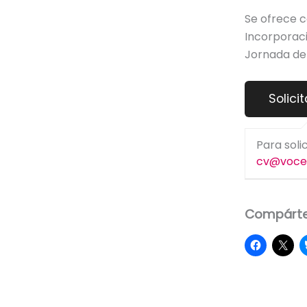
Se ofrece c
Incorporaci
Jornada de 
Para soli
cv@voce
Compárte