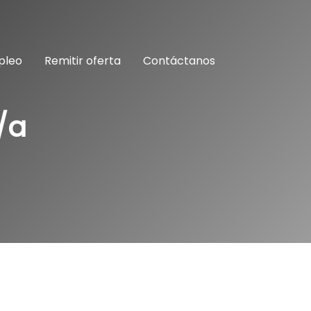
pleo
Remitir oferta
Contáctanos
/a