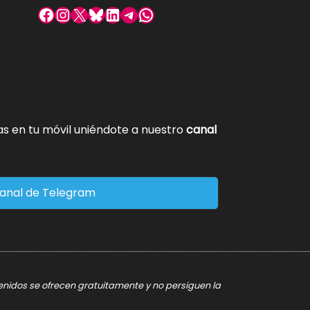
Facebook
Instagram
X
Bluesky
LinkedIn
Telegram
WhatsApp
tas en tu móvil uniéndote a nuestro
canal
anal de Telegram
tenidos se ofrecen gratuitamente y no persiguen la