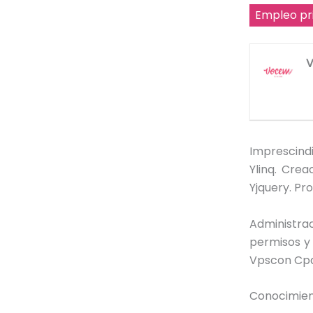
Empleo pr
Imprescind
Ylinq. Cre
Yjquery. Pr
Administra
permisos y 
Vpscon Cpan
Conocimient